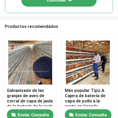
Continuar
Productos recomendados
Inicio
Galvanizado de las
Más popular Tipo A
granjas de aves de
Cajera de batería de
Sobre nosotros
corral de capa de jaula
capa de pollo a la
de la batería de la jaula
venta en Uganda
de precio en Nigeria
20000 aves Estrella
Enviar Consulta
Enviar Consulta
Contactos
Lagos Almacén Emily