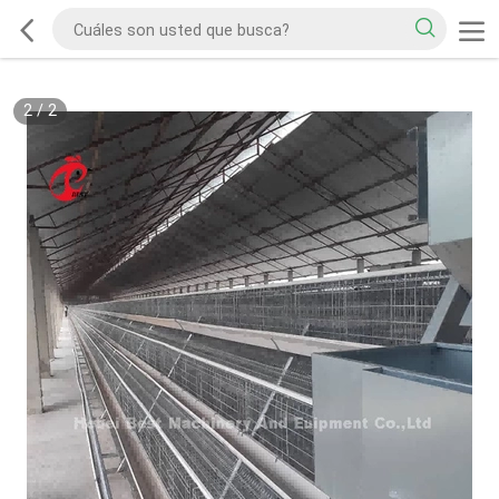
2
/
2