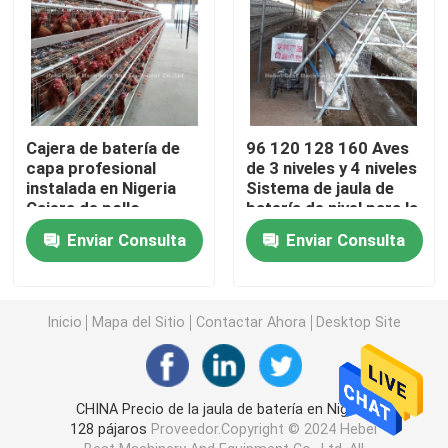
Jaula de cría de pollitos
equipo automático de la jaula del pollo
Cajera de batería de
96 120 128 160 Aves
capa profesional
de 3 niveles y 4 niveles
Una máquina más seca del abono
instalada en Nigeria
Sistema de jaula de
Cajera de pollo
batería de nivel para la
automática Doris
venta en Lagos Nigeria
Enviar Consulta
Enviar Consulta
máquina del retiro del abono
Sandy
Máquina de molino de alimentación
Inicio
Mapa del Sitio
Contactar Ahora
Desktop Site
carro de alimentación del pollo automático
CHINA Precio de la jaula de batería en Nigeria
128 pájaros
Proveedor.Copyright © 2024 Hebei
máquina de la pelotilla del pienso