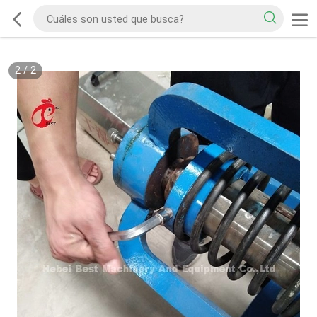
2
/
2