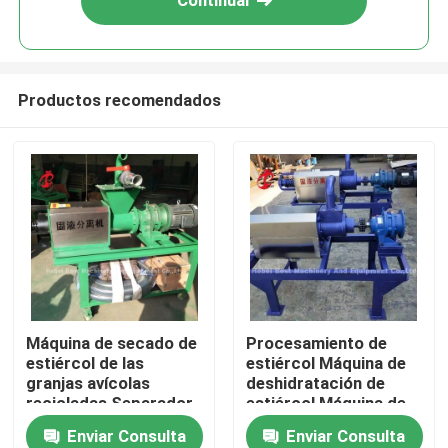
Continuar
Productos recomendados
Inicio
Máquina de secado de
Procesamiento de
estiércol de las
estiércol Máquina de
Sobre nosotros
granjas avícolas
deshidratación de
recicladas Separador
estiércol Máquina de
de líquidos sólidos de
secado de estiércol
Enviar Consulta
Enviar Consulta
Contactos
heces animales Rosa
para secar las heces