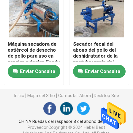
Jaula de cría de pollitos
equipo automático de la jaula del pollo
Máquina secadora de
Secador fecal del
estiércol de desecho
abono del pollo del
Una máquina más seca del abono
de pollo para uso en
deshidratador de la
granjas avícolas Sandy
protuberancia del
tornillo en la granja
Enviar Consulta
Enviar Consulta
máquina del retiro del abono
Doris
Máquina de molino de alimentación
Inicio
Mapa del Sitio
Contactar Ahora
Desktop Site
carro de alimentación del pollo automático
CHINA Ruedas del raspador 8 del abono del pollo
Proveedor.Copyright © 2024 Hebei Best
máquina de la pelotilla del pienso