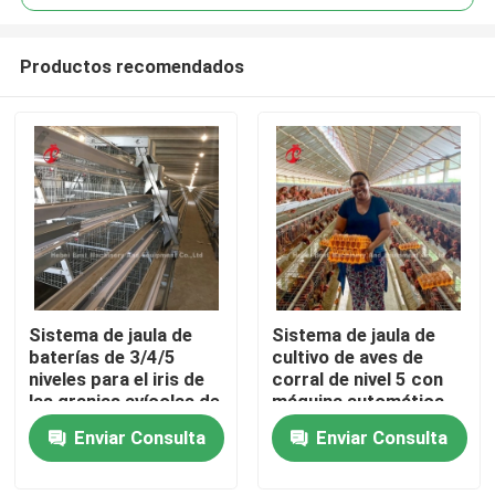
Productos recomendados
Sistema de jaula de
Sistema de jaula de
Inicio
baterías de 3/4/5
cultivo de aves de
niveles para el iris de
corral de nivel 5 con
las granjas avícolas de
máquina automática
Sobre nosotros
pollo de capa
de recolección de
Enviar Consulta
Enviar Consulta
automatizada
huevos iris
galvanizado
Contactos