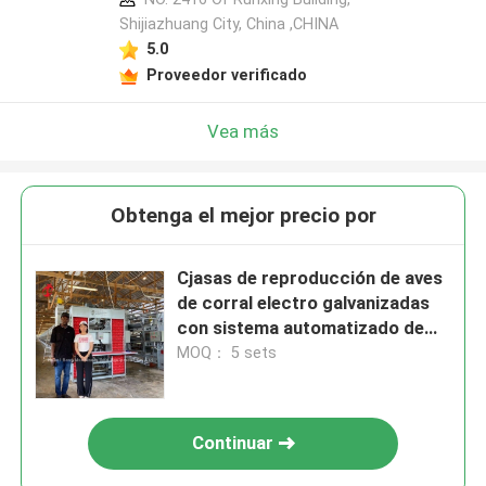
Shijiazhuang City, China ,CHINA
5.0
Proveedor verificado
Vea más
Obtenga el mejor precio por
Cjasas de reproducción de aves
de corral electro galvanizadas
con sistema automatizado de
alimentación y riego Doris
MOQ： 5 sets
Continuar