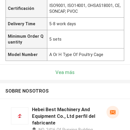
ISO9001, ISO14001, OHSAS18001, CE,
Certificación
SONCAP, PVOC
Delivery Time
5-8 work days
Minimum Order Q
5 sets
uantity
Model Number
A Or H Type Of Poultry Cage
Vea más
SOBRE NOSOTROS
Hebei Best Machinery And
Equipment Co., Ltd perfil del
fabricante
NO. 2416 Of Runxing Building,