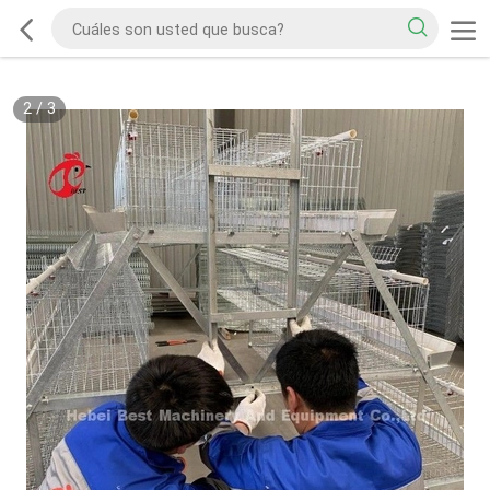
2
/
3