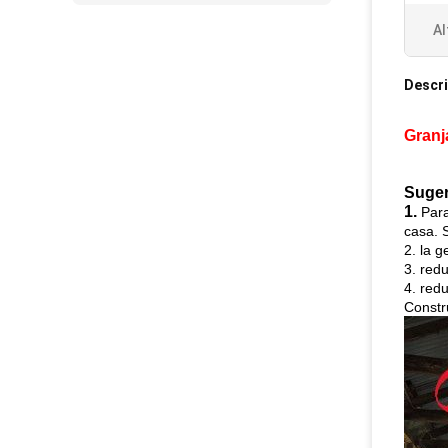
Al
Descri
Granja
Suger
1.
Para
casa. 
2. la g
3. redu
4. red
Constru