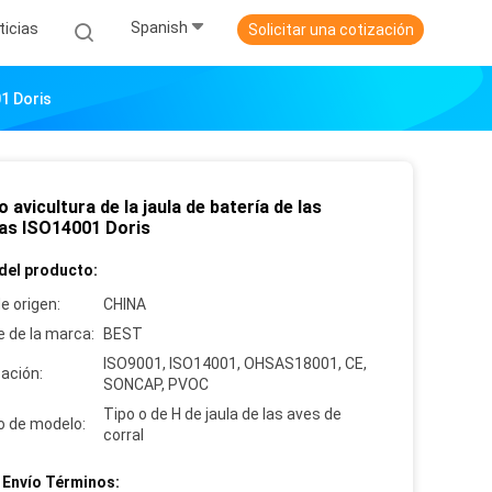
Spanish
ticias
Solicitar una cotización
01 Doris
o avicultura de la jaula de batería de las
las ISO14001 Doris
del producto:
e origen:
CHINA
 de la marca:
BEST
ISO9001, ISO14001, OHSAS18001, CE,
cación:
SONCAP, PVOC
Tipo o de H de jaula de las aves de
 de modelo:
corral
 Envío Términos: