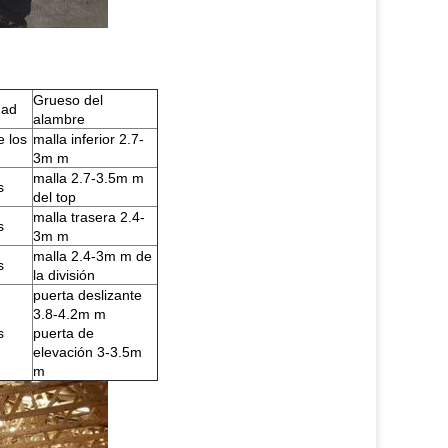
Grueso del
dad
alambre
e los
malla inferior 2.7-
3m m
malla 2.7-3.5m m
s
del top
malla trasera 2.4-
s
3m m
malla 2.4-3m m de
s
la división
puerta deslizante
3.8-4.2m m
s
puerta de
elevación 3-3.5m
m