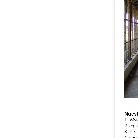
Nuest
1.
Ware
2. equi
3. libr
4. cons