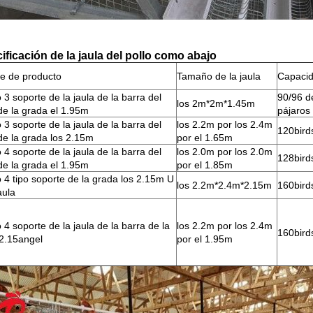
ificación de la jaula del pollo como abajo
e de producto
Tamaño de la jaula
Capaci
 3 soporte de la jaula de la barra del
90/96 d
los 2m*2m*1.45m
de la grada el 1.95m
pájaros
 3 soporte de la jaula de la barra del
los 2.2m por los 2.4m
120bird
de la grada los 2.15m
por el 1.65m
 4 soporte de la jaula de la barra del
los 2.0m por los 2.0m
128bird
de la grada el 1.95m
por el 1.85m
o 4 tipo soporte de la grada los 2.15m U
los 2.2m*2.4m*2.15m
160bird
aula
 4 soporte de la jaula de la barra de la
los 2.2m por los 2.4m
160bird
2.15angel
por el 1.95m