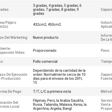
3 gradas, 4 gradas, 5 gradas, 6
radas:
gradas, 7 gradas, 8 gradas, 9
Capaci
gradas
ea/pájaro
Indust
432cm2, 450cm2
m2s):
Aplica
Inform
po Del Márketing:
Nuevo producto
De La 
liente-
Proporcionado
Peso:
spección Video:
o:
Pollo comercial
Tiempo
Dependiendo de la cantidad de la
azo De Ejecución
orden. Normalmente cerca de 10
Capaci
 Producción:
días para el envase de los 20ft,
Fuente
15
rma De Pago:
T/T, L/C a primera vista
Método
Filipinas, Perú, la Arabia Saudita,
Servic
icación Del
Rusia, Tailandia, Malasia, Kenia, la
Venta
rvicio Local:
Argentina, Argelia, Bangl
Propor