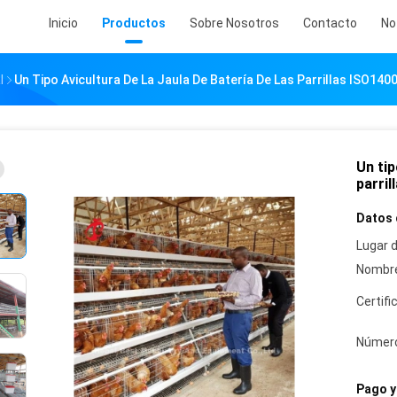
Inicio
Productos
Sobre Nosotros
Contacto
No
l
Un Tipo Avicultura De La Jaula De Batería De Las Parrillas ISO140
Un tip
parril
Datos 
Lugar d
Nombre
Certifi
Número
Pago y