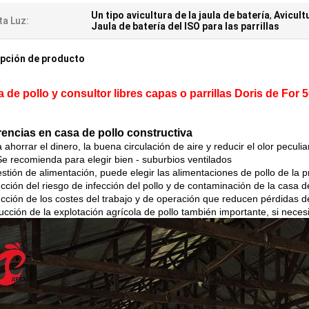
Un tipo avicultura de la jaula de batería
,
Avicultu
ta Luz:
Jaula de batería del ISO para las parrillas
pción de producto
 de pollo y consultor libres capas o parrillas Doris de For 5
encias en casa de pollo constructiva
 ahorrar el dinero, la buena circulación de aire y reducir el olor peculiar
Se recomienda para elegir bien - suburbios ventilados
estión de alimentación, puede elegir las alimentaciones de pollo de la 
cción del riesgo de infección del pollo y de contaminación de la casa d
ucción de los costes del trabajo y de operación que reducen pérdidas d
cción de la explotación agrícola de pollo también importante, si necesit