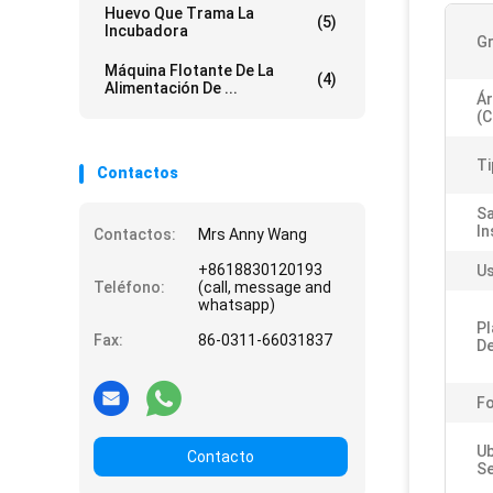
Huevo Que Trama La
(5)
Incubadora
G
Máquina Flotante De La
(4)
Alimentación De ...
Ár
(c
Ti
Contactos
Sa
In
Contactos:
Mrs Anny Wang
+8618830120193
Us
Teléfono:
(call, message and
whatsapp)
Pl
Fax:
86-0311-66031837
De
Fo
Ub
Contacto
Se