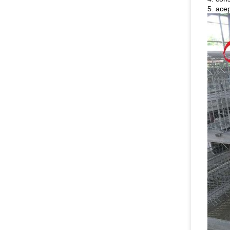
5. acep