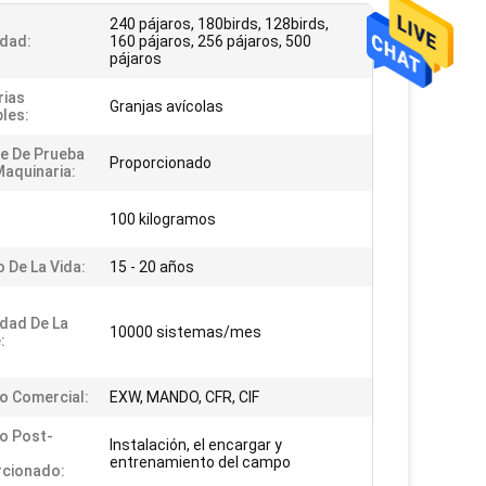
240 pájaros, 180birds, 128birds,
dad:
160 pájaros, 256 pájaros, 500
pájaros
rias
Granjas avícolas
bles:
e De Prueba
Proporcionado
Maquinaria:
100 kilogramos
 De La Vida:
15 - 20 años
dad De La
10000 sistemas/mes
:
 Comercial:
EXW, MANDO, CFR, CIF
io Post-
Instalación, el encargar y
entrenamiento del campo
cionado: