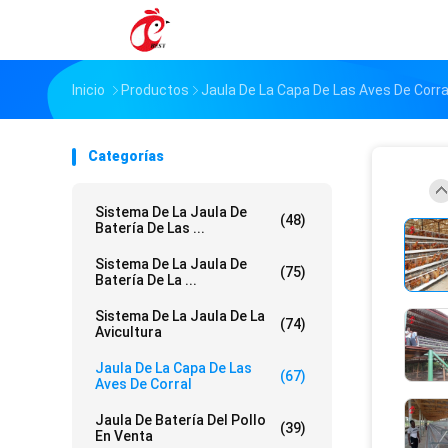
Inicio
Productos
Jaula De La Capa De Las Aves De Corra
Categorías
Sistema De La Jaula De
(48)
Batería De Las ...
Sistema De La Jaula De
(75)
Batería De La ...
Sistema De La Jaula De La
(74)
Avicultura
Jaula De La Capa De Las
(67)
Aves De Corral
Jaula De Batería Del Pollo
(39)
En Venta