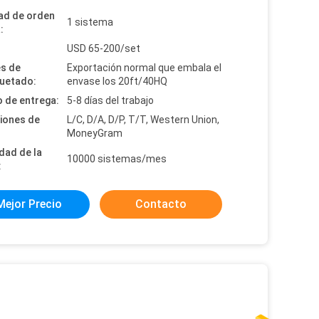
ad de orden
1 sistema
:
:
USD 65-200/set
es de
Exportación normal que embala el
uetado:
envase los 20ft/40HQ
 de entrega:
5-8 días del trabajo
iones de
L/C, D/A, D/P, T/T, Western Union,
MoneyGram
dad de la
10000 sistemas/mes
:
Mejor Precio
Contacto